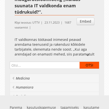
suunata IT valdkonda enam
tüdrukuid?“.
Embed
Klipi teostus: UTTV
23.11.2023
1687
vaatamist
IT valdkonnas töötavad inimesed peavad
arendama teenuseid ja rakendusi kõikidele
tarbijatele, olenemata nende soost. „Kui aga
arendajad on enamasti mehed, siis paratamatult
domineerivad ka nende ootused,“ selgitas
professor Luik.
Informaatika eriala asub igal aastal õppima
Medicina
enam kui 200 noort, kuid nendest vaid veerand
on naised. „Põhjuseid on erinevaid, ent kuigi
Humaniora
oleme 21. sajandis, mõjutavad meid ikka
iganenud stereotüübid,“ rääkis Luik. Samas ei
Socialia
näita teadusuurimused, et tüdrukutel oleksid
informaatikas väiksemad teadmised ja võimed
Realia et naturalia
Parema kasutuskogemuse tagamiseks kasutame
kui poistel. Professori sõnul saab kõik alguse