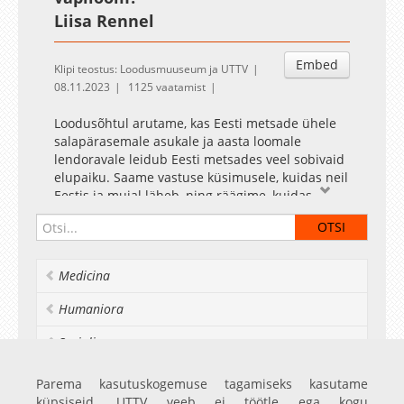
Liisa Rennel
Embed
Klipi teostus: Loodusmuuseum ja UTTV
08.11.2023
1125 vaatamist
Loodusõhtul arutame, kas Eesti metsade ühele
salapärasemale asukale ja aasta loomale
lendoravale leidub Eesti metsades veel sobivaid
elupaiku. Saame vastuse küsimusele, kuidas neil
Eestis ja mujal läheb, ning räägime, kuidas
uurida ja kaitsta liiki, keda vaid vähesed on oma
silmaga näinud.
Liisa Rennel
töötab Keskkonnaametis lendorava
Medicina
LIFE-projekti eksperdina. Lendoravate uurimise
juurde jõudis ta juba gümnaasiumis ja on
Humaniora
nüüdseks korraldanud nende kaitset üle kümne
aasta.
Socialia
Realia et naturalia
Parema kasutuskogemuse tagamiseks kasutame
küpsiseid. UTTV veeb ei töötle ega kogu