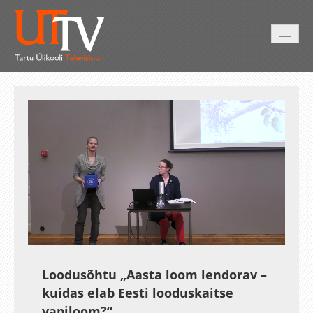
AVALEHT
VIDEOD
FOTOD
TEENUSED
Auto
Loaded
:
Unmute
Esituskiirused
0.48%
Loodusõhtu „Aasta loom lendorav –
kuidas elab Eesti looduskaitse
vapiloom?“