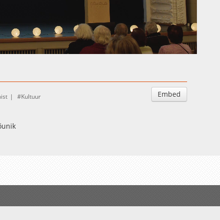
Auto
Esituskiirused
Embed
ist
Kultuur
õunik