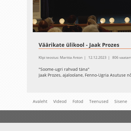
Loaded
:
Unmute
0.34%
Väärikate ülikool - Jaak Prozes
Klipi teostus: Maritta Anton
12.12.2023
806 vaatam
"Soome-ugri rahvad täna"
Jaak Prozes, ajaloolane, Fenno-Ugria Asutuse n
Avaleht
Videod
Fotod
Teenused
Sisene