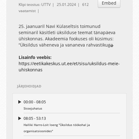
Embed
Klipi teostus: UTTV
25.01.2024
612
vaatamist
25. jaanuaril Navi Külaseltsis toimunud
seminaril käsitleti üksilduse teemat tänapäeva
ühiskonnas. Akadeemia fookuses oli küsimus:
“Üksildus väheneva ja vananeva rahvastikuga
ühiskonnas – kuidas tõhusalt reageerida?”. Loe
üritusest lähemalt:
Lisainfo veebis:
https://eetikakeskus.ut.ee/et/sisu/uksildus-meie-
https://eetikakeskus.ut.ee/et/sisu/uksildus-meie-
uhiskonnas. Navi Akadeemiat korraldasid Navi
uhiskonnas
Külaselts ja Tartu Ülikooli eetikakeskus Tartu
Maailmaülikooli projekti raames. Tartu
JÄRJEHOIDJAD
Maailmaülikool on osa Euroopa Kultuuripealinn
Tartu 2024 põhiprogrammist ning selle raames
toimuvates kogukonna-akadeemiates
00:00 - 08:05
korraldatakse väärtusarutelusid, tutvustatakse
Sissejuhatus
kogukondlikkuse teooriat ja teadust muudel
08:05 - 53:13
kogukondi huvitavatel teemadel.
Halliki Harro-Loit loeng "Üksildus töökohal ja
organisatsioonides"