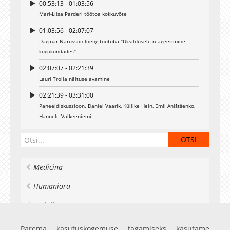
00:53:13 - 01:03:56
Mari-Liisa Parderi töötoa kokkuvõte
01:03:56 - 02:07:07
Dagmar Narusson loeng-töötuba "Üksildusele reageerimine
kogukondades"
02:07:07 - 02:21:39
Lauri Trolla näituse avamine
02:21:39 - 03:31:00
Paneeldiskussioon. Daniel Vaarik, Küllike Hein, Emil Aništšenko,
Hannele Valkeeniemi
Medicina
Humaniora
Socialia
Realia et naturalia
Parema kasutuskogemuse tagamiseks kasutame