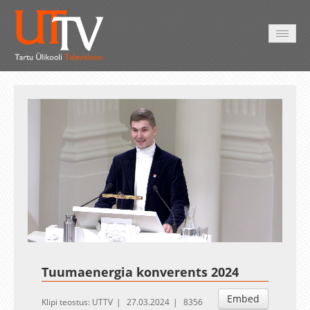
AVALEHT
VIDEOD
FOTOD
TEENUSED
Auto
Loaded
:
Unmute
Esituskiirused
0.11%
Tuumaenergia konverents 2024
Embed
Klipi teostus: UTTV
27.03.2024
8356