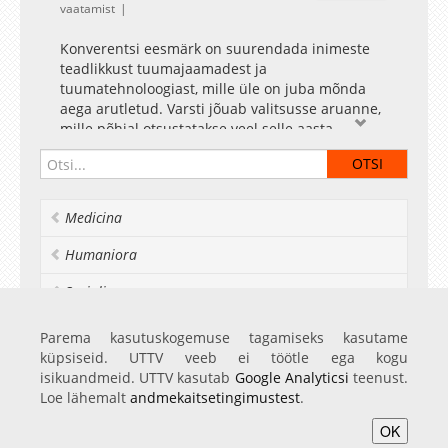
vaatamist
Konverentsi eesmärk on suurendada inimeste
teadlikkust tuumajaamadest ja
tuumatehnoloogiast, mille üle on juba mõnda
aega arutletud. Varsti jõuab valitsusse aruanne,
mille põhjal otsustatakse veel selle aasta
esimesel poolel, kas Eestisse võiks tulla
tuumajaam või mitte. Seepärast on inimeste
faktipõhine ja kaalutletud hinnang väga oluline.
Konverentsil võetakse ette olulised teemad,
Medicina
nagu kiirgusohutus, tuumatehnoloogia,
keskkonnamõju ja julgeolek. Päeva lõpetab
Humaniora
vestlusring eriala ekspertidega.
Socialia
Realia et naturalia
Parema kasutuskogemuse tagamiseks kasutame
küpsiseid. UTTV veeb ei töötle ega kogu
Ülikoolist veel
isikuandmeid. UTTV kasutab
Google Analyticsi
teenust.
Loe lähemalt
andmekaitsetingimustest
.
OK