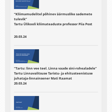
“Kliimamudelitel põhinev äärmuslike sademete
tulevik”
Tartu Ülikooli kliimateaduste professor Piia Post
20.03.24
“Tartu: linn vee teel. Linna vaade sini-rohealadele”
Tartu Linnavalitsuse Taristu- ja ehitusteenistuse
juhataja-linnainsener Mati Raamat
20.03.24