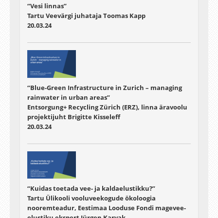
“Vesi linnas”
Tartu Veevärgi juhataja Toomas Kapp
20.03.24
“Blue-Green Infrastructure in Zurich – managing
rainwater in urban areas”
Entsorgung+ Recycling Zürich (ERZ), linna äravoolu
projektijuht Brigitte Kisseleff
20.03.24
“Kuidas toetada vee- ja kaldaelustikku?”
Tartu Ülikooli vooluveekogude ökoloogia
nooremteadur, Eestimaa Looduse Fondi magevee-
elustiku ekspert Jürgen Karvak