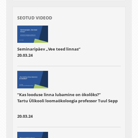
SEOTUD VIDEOD
Seminaripäev „Vee teed linnas“
20.03.24
“Kas looduse linna lubamine on ökolõks?”
Tartu Ülikooli loomaökoloogia professor Tuul Sepp
20.03.24