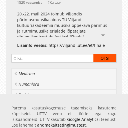
1820 vaatamist
Kultuur
20.-22. mail 2024 toimub Viljandis
pärimusmuusika aidas TÜ Viljandi
kultuuriakadeemia muusika õppekava pärimus-
ja rütmimuusika erialade lõpetajate
diplomikontsertide festival "Finale".
22. mai kell 15, pärimusmuusika aida suur saal /
Lisainfo veebis:
https://viljandi.ut.ee/et/finale
live.kultuuriakadeemia.ee
Karoliine-Lisette Kõiv - "Blessed relief"
22. mai kell 16, pärimusmuusika aida suur saal /
Medicina
live.kultuuriakadeemia.ee
Hans Kristjan Pikani - "Toto kuul"
Humaniora
22. mai kell 17, pärimusmuusika aida suur saal /
Socialia
live.kultuuriakadeemia.ee
Reimo Namm - "Six Strings Attached"
Realia et naturalia
Parema kasutuskogemuse tagamiseks kasutame
küpsiseid. UTTV veeb ei töötle ega kogu
22. mai kell 18, pärimusmuusika aida suur saal /
Ülikoolist veel
isikuandmeid. UTTV kasutab
Google Analyticsi
teenust.
live.kultuuriakadeemia.ee
Loe lähemalt
andmekaitsetingimustest
.
Marvin Mitt - "Unenäopüüdja"