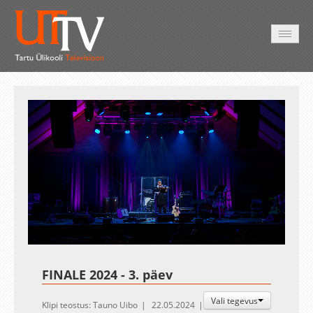
AVALEHT
VIDEOD
FOTOD
TEENUSED
Auto
Loaded
:
Unmute
Esituskiirused
0.17%
FINALE 2024 - 3. päev
Vali tegevus
Klipi teostus: Tauno Uibo
22.05.2024