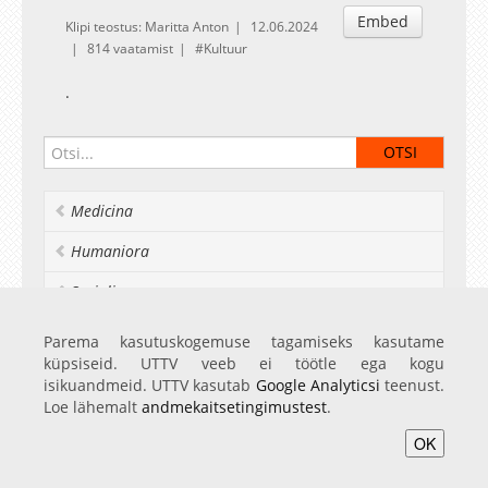
Embed
Klipi teostus: Maritta Anton
12.06.2024
814 vaatamist
Kultuur
.
Medicina
Humaniora
Socialia
Realia et naturalia
Parema kasutuskogemuse tagamiseks kasutame
küpsiseid. UTTV veeb ei töötle ega kogu
Ülikoolist veel
isikuandmeid. UTTV kasutab
Google Analyticsi
teenust.
Loe lähemalt
andmekaitsetingimustest
.
OK
Avaleht
Videod
Fotod
Teenused
Sisene