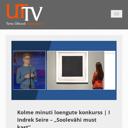
AVALEHT
VIDEOD
FOTOD
TEENUSED
Auto
Loaded
:
Unmute
Esituskiirused
18.51%
Kolme minuti loengute konkurss | I
Indrek Seire – „Soolevähi must
kast“