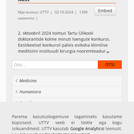
Embed
Klipi teostus: UTTV
02.10.2024
1390
vaatamist
2. oktoobril 2024 toimus Tartu Ülikooli
doktorantide kolme minuti loengute konkurss.
Eestikeelsel konkursil pälvis esikoha kliinilise
meditsiini instituudi kirurgia nooremteadur
Indrek Seire.
Loe konkursi kohta lähemalt ülikooli kodulehelt:
https://ut.ee/et/kolme-minuti-loengute-
Medicina
konkursid
Humaniora
Socialia
Realia et naturalia
Parema kasutuskogemuse tagamiseks kasutame
küpsiseid. UTTV veeb ei töötle ega kogu
Ülikoolist veel
isikuandmeid. UTTV kasutab
Google Analyticsi
teenust.