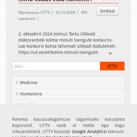
Embed
Klipi teostus: UTTV
02.10.2024
465
vaatamist
2. oktoobril 2024 toimus Tartu Ülikooli
doktorantide kolme minuti loengute konkurss.
Loe konkursi kohta lähemalt ülikooli kodulehelt:
https://ut.ee/et/kolme-minuti-loengute-
konkursid
The Three Minute Thesis competition for the
University of Tartu doctoral students was held
Medicina
on 2 October 2024. Read more about the
competition on the university's website:
Humaniora
https://ut.ee/en/3-minute-thesis-competitions
Socialia
Realia et naturalia
Parema kasutuskogemuse tagamiseks kasutame
küpsiseid. UTTV veeb ei töötle ega kogu
Ülikoolist veel
isikuandmeid. UTTV kasutab
Google Analyticsi
teenust.