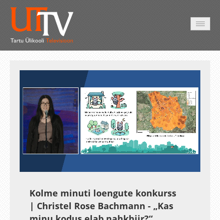
AVALEHT
VIDEOD
FOTOD
TEENUSED
Auto
Loaded
:
Unmute
Esituskiirused
18.63%
Kolme minuti loengute konkurss
| Christel Rose Bachmann - „Kas
minu kodus elab nahkhiir?“