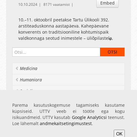
Embed
10.10.2024
8171 vaatamist
10.–11. oktoobril peetakse Tartu Ülikooli 392.
arstiteaduskonna aastapäeva. Kahepäevane
konverents on traditsiooniline kohtumispaik
valdkonnaga seotud inimestele – üliõpilastele,
õppejõududele, teadlastele, vilistlastele ja
valdkonna partneritele.
Arstiteaduskonna aastapäev on traditsiooniline
Medicina
kohtumispaik valdkonnaga seotud inimestele –
üliõpilastele, õppejõududele, teadlastele,
Humaniora
vilistlastele ja valdkonna partneritele.
Meditsiiniteaduste valdkond on üks vähestest
Socialia
Tartu Ülikoolis, mis tähistab oma aastapäeva
eraldi teaduskonverentsiga. Traditsiooniliselt
Realia et naturalia
Parema kasutuskogemuse tagamiseks kasutame
avaldatakse õppejõudude, teadlaste, üliõpilaste
küpsiseid. UTTV veeb ei töötle ega kogu
ja arstide teadustööde teesid ka Eesti Arsti lisas.
Ülikoolist veel
isikuandmeid. UTTV kasutab
Google Analyticsi
teenust.
Arvukad teesid on kõrgetasemelised ning
Loe lähemalt
andmekaitsetingimustest
.
näitavad aktiivset tegevust mitmetes meditsiini
teadussuundades.
OK