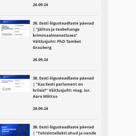
26.09.24
38. Eesti õigusteadlaste päevad
| "Jälitus ja teabehange
kriminaalmenetluses"
Väitlusjuht:
PhD Tambet
Grauberg
26.09.24
38. Eesti õigusteadlaste päevad
| "Kas Eesti parlament on
kriisis?" Väitlusjuht:
mag. iur.
Aaro Mõttus
26.09.24
38. Eesti õigusteadlaste päevad
| "Tehisintellekti ohud ja nende