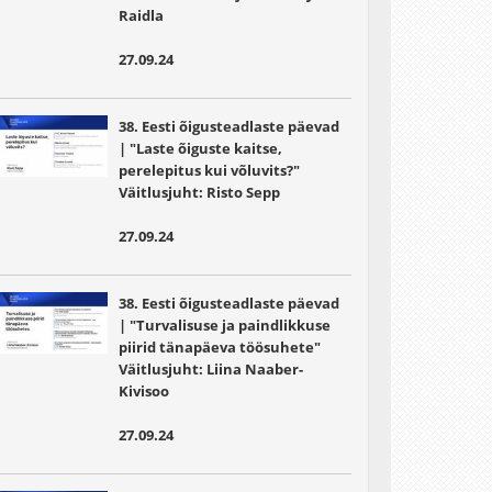
Raidla
27.09.24
38. Eesti õigusteadlaste päevad
| "Laste õiguste kaitse,
perelepitus kui võluvits?"
Väitlusjuht:
Risto Sepp
27.09.24
38. Eesti õigusteadlaste päevad
| "Turvalisuse ja paindlikkuse
piirid tänapäeva töösuhete"
Väitlusjuht:
Liina Naaber-
Kivisoo
27.09.24