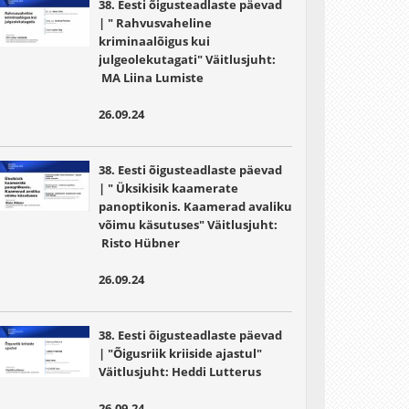
38. Eesti õigusteadlaste päevad
| " Rahvusvaheline
kriminaalõigus kui
julgeolekutagati" Väitlusjuht:
MA Liina Lumiste
26.09.24
38. Eesti õigusteadlaste päevad
| " Üksikisik kaamerate
panoptikonis. Kaamerad avaliku
võimu käsutuses" Väitlusjuht:
Risto Hübner
26.09.24
38. Eesti õigusteadlaste päevad
| "Õigusriik kriiside ajastul"
Väitlusjuht:
Heddi Lutterus
26.09.24