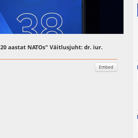
Auto
Esituskiirused
"20 aastat NATOs" Väitlusjuht:
dr. iur.
Embed