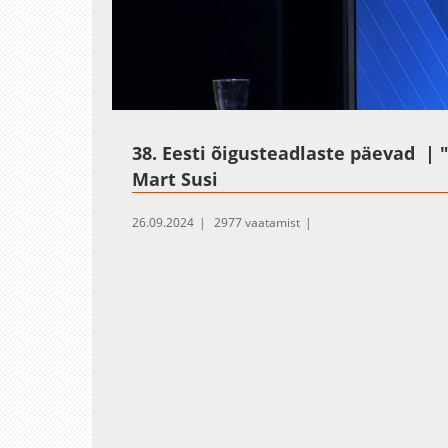
Loaded
:
Unmute
0.30%
38. Eesti õigusteadlaste päevad | 
Mart Susi
26.09.2024
2977 vaatamist