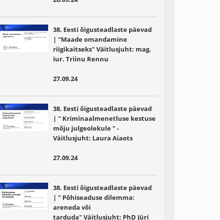
38. Eesti õigusteadlaste päevad
| "Maade omandamine
riigikaitseks" Väitlusjuht: mag.
iur. Triinu Rennu
27.09.24
38. Eesti õigusteadlaste päevad
| " Kriminaalmenetluse kestuse
mõju julgeolekule " -
Väitlusjuht: Laura Aiaots
27.09.24
38. Eesti õigusteadlaste päevad
| " Põhiseaduse dilemma:
areneda või
tarduda" Väitlusjuht: PhD Jüri