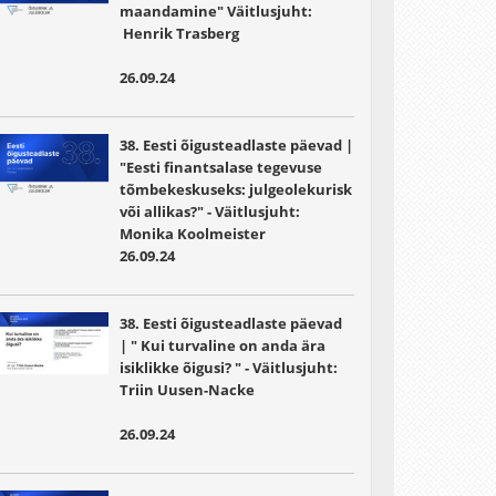
maandamine" Väitlusjuht:
Henrik Trasberg
26.09.24
38. Eesti õigusteadlaste päevad |
"Eesti finantsalase tegevuse
tõmbekeskuseks: julgeolekurisk
või allikas?" - Väitlusjuht:
Monika Koolmeister
26.09.24
38. Eesti õigusteadlaste päevad
| " Kui turvaline on anda ära
isiklikke õigusi? " - Väitlusjuht:
Triin Uusen-Nacke
26.09.24