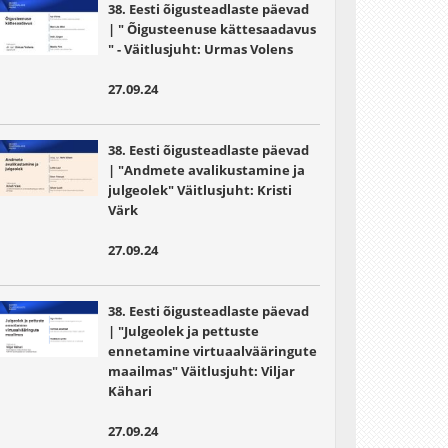
38. Eesti õigusteadlaste päevad
| " Õigusteenuse kättesaadavus
" - Väitlusjuht: Urmas Volens
27.09.24
38. Eesti õigusteadlaste päevad
| "Andmete avalikustamine ja
julgeolek" Väitlusjuht:
Kristi
Värk
27.09.24
38. Eesti õigusteadlaste päevad
| "Julgeolek ja pettuste
ennetamine virtuaalvääringute
maailmas" Väitlusjuht: Viljar
Kähari
27.09.24