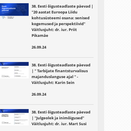
38. Eesti õigusteadlaste päevad |
"20 aastat Euroopa Liidu
kohtusüsteemi osana: senised
kogemused ja perspektiivid"
Väitlusjuht:
dr. iur. Priit
Pikamäe
26.09.24
38. Eesti õigusteadlaste päevad
| " Tarbijate finantsturvalisus
majanduslanguse ajal " -
Väitlusjuht: Karin Sein
26.09.24
38. Eesti õigusteadlaste päevad
| "Julgeolek ja inimõigused"
Väitlusjuht:
dr. iur. Mart Susi