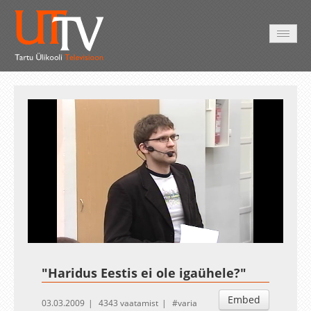
AVALEHT
VIDEOD
FOTOD
TEENUSED
Auto
Loaded
:
Unmute
Esituskiirused
0.35%
"Haridus Eestis ei ole igaühele?"
Embed
03.03.2009
4343 vaatamist
varia