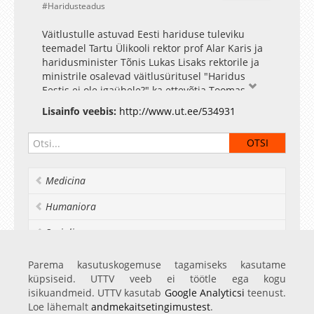
Haridusteadus
Väitlustulle astuvad Eesti hariduse tuleviku
teemadel Tartu Ülikooli rektor prof Alar Karis ja
haridusminister Tõnis Lukas Lisaks rektorile ja
ministrile osalevad väitlusüritusel "Haridus
Eestis ei ole igaühele?" ka ettevõtja Toomas
Tamsar ja Noored Kooli õpetaja Marko Ringo.
Lisainfo veebis:
http://www.ut.ee/534931
Väitlust modereerib Andero Uusberg.
Medicina
Humaniora
Socialia
Realia et naturalia
Parema kasutuskogemuse tagamiseks kasutame
küpsiseid. UTTV veeb ei töötle ega kogu
Ülikoolist veel
isikuandmeid. UTTV kasutab
Google Analyticsi
teenust.
Loe lähemalt
andmekaitsetingimustest
.