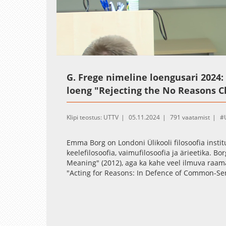
Loaded
:
Unmute
0.41%
G. Frege nimeline loengusari 2024
loeng "Rejecting the No Reasons C
Klipi teostus: UTTV
05.11.2024
791 vaatamist
Emma Borg on Londoni Ülikooli filosoofia inst
keelefilosoofia, vaimufilosoofia ja ärieetika. 
Meaning" (2012), aga ka kahe veel ilmuva raama
"Acting for Reasons: In Defence of Common-Sense
Viimane raamat on ka ta Frege loengute alusek
teevad, alustel, mis neil tegutsemiseks on? Fil
rahvapsühholoogia - ütleb, et jah. Kuid viimasel
aluste suhtes tundlikud olendid, sattunud märk
tulemused (sageli sotsiaal-, võrdleva ja arengu