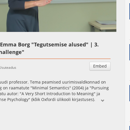
Auto
Esituskiirused
: Emma Borg "Tegutsemise alused" | 3.
hallenge"
Embed
Usuteadus
ituudi professor. Tema peamised uurimisvaldkonnad on
Borg on raamatute "Minimal Semantics" (2004) ja "Pursuing
tu autor: "A Very Short Introduction to Meaning" ja
 Psychology" (kõik Oxfordi ülikooli kirjastuses).
s. Loengud Kas inimesed teevad üldiselt seda, mida nad
osoofia standardvastus - tervemõistuslik psühholoogia ehk
 ajal on idee, et inimesed on üldiselt ratsionaalsed,
imisväärse surve alla, sest mitmed empiirilised
psühholoogia raames) paistavad näitavat, et vastupidi -