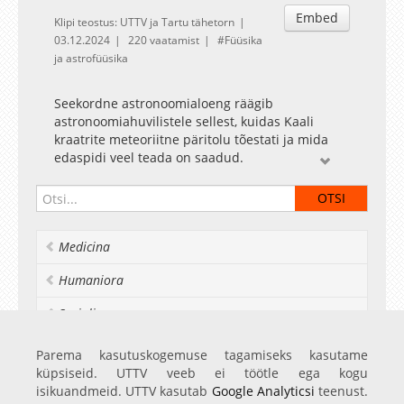
Embed
Klipi teostus: UTTV ja Tartu tähetorn
03.12.2024
220 vaatamist
Füüsika
ja astrofüüsika
Seekordne astronoomialoeng räägib
astronoomiahuvilistele sellest, kuidas Kaali
kraatrite meteoriitne päritolu tõestati ja mida
edaspidi veel teada on saadud.
„1937. aasta suvel tõestas Ivan Reinwald Kaali
kraatrite meteoriitse päritolu. Räägin sellest,
kuidas meteoriidileiuni jõuti ning millises
suunas Kaali uuringud pärast Kaali taevase
Medicina
päritolu tõestamist on arenenud,” selgitas Jüri
Plado.
Humaniora
Socialia
Realia et naturalia
Parema kasutuskogemuse tagamiseks kasutame
küpsiseid. UTTV veeb ei töötle ega kogu
Ülikoolist veel
isikuandmeid. UTTV kasutab
Google Analyticsi
teenust.