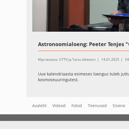
Loaded
:
Unmute
1.91%
Astronoomialoeng: Peeter Tenjes 
Klipi teostus: UTTV ja Tartu tähetorn
14.01.2025
54
Uue kalendriaasta esimeses loengus tuleb juttu 
kosmoseuuringutest.
Avaleht
Videod
Fotod
Teenused
Sisene