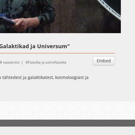
Auto
Esituskiirused
"Galaktikad ja Universum"
Embed
8 vaatamist
Füüsika ja astrofüüsika
tähtedest ja galaktikatest, kosmoloogiast ja