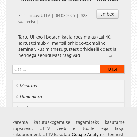
Embed
Klipi teostus: UTTV
04.03.2025
328
vaatamist
Tartu Ülikooli botaanikaaia roosimajas (Lai 40,
Tartu) toimub 4. märtsil orhidee-teemaline
seminar, kus mitmesugustest orhideeliikidest ja
nendega seonduvast räägivad
orhideespetsialistid ja -teadlased.
Seminar toimub koostöös Eesti Orhideekaitse
Klubiga (EOKK), mis tähistab sel aastal oma 40.
tegutsemisaastat. Astuvad üles orhideede
Medicina
uurimise ja kaitsega tegelevad eksperdid, kes
räägivad nii orhideede bioloogiast, ökoloogiast
Humaniora
kui ka kultuurilisest tähendusest.
Socialia
Realia et naturalia
Parema kasutuskogemuse tagamiseks kasutame
küpsiseid. UTTV veeb ei töötle ega kogu
Ülikoolist veel
isikuandmeid. UTTV kasutab
Google Analyticsi
teenust.