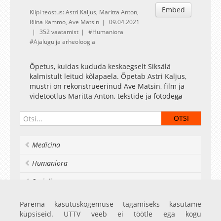
Embed
Klipi teostus: Astri Kaljus, Maritta Anton,
Riina Rammo, Ave Matsin
09.04.2021
352 vaatamist
Humaniora
Ajalugu ja arheoloogia
Õpetus, kuidas kududa keskaegselt Siksälä
kalmistult leitud kõlapaela. Õpetab Astri Kaljus,
mustri on rekonstrueerinud Ave Matsin, film ja
videtöötlus Maritta Anton, tekstide ja fotodega
aitasid Riina Rammo ja pilte Jaana Ratas.
Medicina
Humaniora
Socialia
Realia et naturalia
Parema kasutuskogemuse tagamiseks kasutame
küpsiseid. UTTV veeb ei töötle ega kogu
Ülikoolist veel