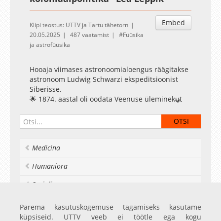
Embed
Klipi teostus: UTTV ja Tartu tähetorn
20.05.2025
487 vaatamist
Füüsika
ja astrofüüsika
Hooaja viimases astronoomialoengus räägitakse
astronoom Ludwig Schwarzi ekspeditsioonist
Siberisse.
🌟 1874. aastal oli oodata Veenuse üleminekut
Päikesest. Kogu maailma astronoomid
valmistusid selleks sündmuseks.
Rahvusvahelisel astronoomide nõupidamisel
otsustati, et parim vaatlusvahend oleks
Medicina
täiustatud heliomeeter ja ka Vene riik tellis kolm
sellist, sealhulgas ühe Tartu tähetorni. 1874.
Humaniora
aasta Veenuse üleminek ei olnud aga Tartust
nähtav, seega pidi astronoom Ludwig Schwarz
Socialia
asuma teele kaugele Siberisse.
⭐️ „Ettekandes räägin lähemalt, miks ikkagi telliti
Realia et naturalia
Parema kasutuskogemuse tagamiseks kasutame
moodne heliomeeter just Tartusse ja kuidas
küpsiseid. UTTV veeb ei töötle ega kogu
astronoomiline ekspeditsioon seoti Vene riigi
Ülikoolist veel