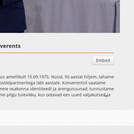
Auto
Esituskiirused
nverents
Embed
tus ametlikult 15.09.1975. Nüüd, 50 aastat hiljem, tahame
ostööpartneritega läbi aastate. Konverentsil vaatame
 meie osakonna identiteedi ja arengusuunad, tunnustame
e pilgu tulevikku, kus ootavad ees uued väljakutsed ja