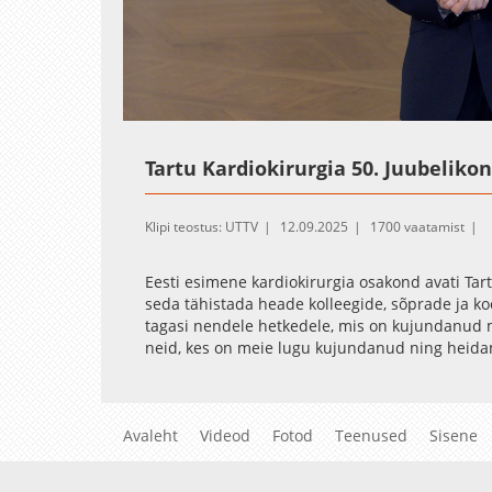
Loaded
:
Unmute
0.14%
Tartu Kardiokirurgia 50. Juubeliko
Klipi teostus: UTTV
12.09.2025
1700 vaatamist
Eesti esimene kardiokirurgia osakond avati Tar
seda tähistada heade kolleegide, sõprade ja ko
tagasi nendele hetkedele, mis on kujundanud
neid, kes on meie lugu kujundanud ning heidam
võimalused.
Avaleht
Videod
Fotod
Teenused
Sisene