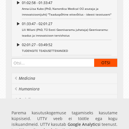
01:02:58 - 01:33:47
Samuti pakub konverents esmakordselt
Anna-Liisa Kubo (PhD, Nanordica Medical OÜ asutaja ja
meditsiinivaldkonna tudengitele võimaluse
innovatsioonijuht) "Teaduspõhine ettevõtlus - ideest teostuseni"
omavahel võrgustuda ja leida uusi kontakte
valdkonnaüleselt.
01:33:47 - 02:01:27
Lili Milani (PhD, TÜ Eesti Geenivaramu juhataja) Geenivaramu:
teadus ja innovatsioon tervishoius
02:01:27 - 03:49:52
TUDENGITE TEADUSETTEKANDED
03:40:02 - 04:31:53
PANEELARUTELU - "Kes on hea juhendaja?"
04:31:53 - 04:34:43
Medicina
Lõpusõnad - Beatrice Marlene Metsaorg
Humaniora
Socialia
Realia et naturalia
Parema kasutuskogemuse tagamiseks kasutame
küpsiseid. UTTV veeb ei töötle ega kogu
Ülikoolist veel
isikuandmeid. UTTV kasutab
Google Analyticsi
teenust.