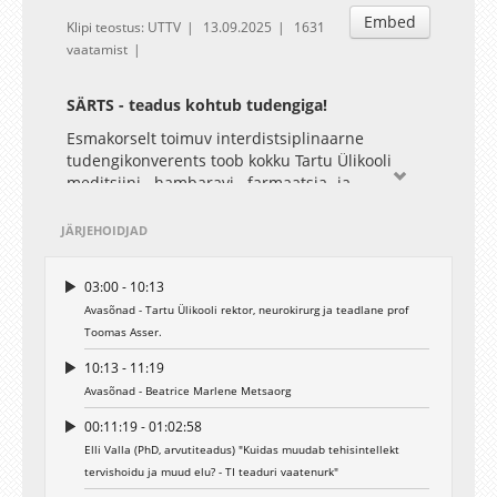
Embed
Klipi teostus: UTTV
13.09.2025
1631
vaatamist
SÄRTS - teadus kohtub tudengiga!
Esmakorselt toimuv interdistsiplinaarne
tudengikonverents toob kokku Tartu Ülikooli
meditsiini-, hambaravi-, farmaatsia- ja
sporditeaduste tudengid, keskendudes teaduse
ja tehnoloogia rollile meditsiinis ja
JÄRJEHOIDJAD
patsiendikäsitluses.
Konverentsilt leiab inspireerivaid esinejaid nii
03:00 - 10:13
Eestist kui ka välismaalt, toimuvad praktilised
Avasõnad - Tartu Ülikooli rektor, neurokirurg ja teadlane prof
töötoad, tudengite teaduslaat ning päeva
Toomas Asser.
lõpetab paneelarutelu.
Sisutiheda konverentsipäeva jooksul saab
10:13 - 11:19
kuulda kuidas teadus jõuab kliinilisse
Avasõnad - Beatrice Marlene Metsaorg
praktikasse meil ja mujal, milline on meie oma
tudengite panus teadusesse, katsetada kuidas AI
00:11:19 - 01:02:58
ja masinõpe meditsiinilises praktikas abiks
Elli Valla (PhD, arvutiteadus) "Kuidas muudab tehisintellekt
võivad olla, leida lahenduse põletavale
tervishoidu ja muud elu? - TI teaduri vaatenurk"
tervishoiuprobleemile jpm.