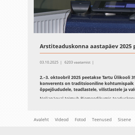
Loaded
:
Unmute
0.11%
Arstiteaduskonna aastapäev 2025 
03.10.2025
6203 vaatamist
2.–3. oktoobril 2025 peetakse Tartu Ülikooli
konverents on traditsiooniline kohtumispaik 
õppejõududele, teadlastele, vilistlastele ja va
Neljapäeval toimub Biomeedikumis teaduskonve
ja üliõpilased tutvustavad viimase aasta teadu
- suulised ettekanded, välkkõned ja postri tut
formaat, kus kolme minuti jooksul tuleb enda po
Avaleht
Videod
Fotod
Teenused
Sisene
Reedel peetakse traditsioonilist teemakonverent
Teemakonverentsil astuvad üles teadlased vald