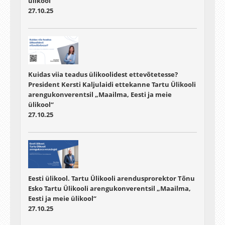
ülikool“
27.10.25
Kuidas viia teadus ülikoolidest ettevõtetesse?
President Kersti Kaljulaidi ettekanne Tartu Ülikooli
arengukonverentsil „Maailma, Eesti ja meie
ülikool“
27.10.25
Eesti ülikool. Tartu Ülikooli arendusprorektor Tõnu
Esko Tartu Ülikooli arengukonverentsil „Maailma,
Eesti ja meie ülikool“
27.10.25