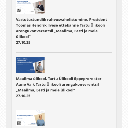
Vastutustundlik rahvusvahelistumine. President
Toomas Hendrik Ilvese ettekanne Tartu Ülikooli
arengukonverentsil „Maailma, Eesti ja meie
ülikool“
27.10.25
Maailma ülikool. Tartu Ülikooli õppeprorektor
Aune Valk Tartu Ülikooli arengukonverentsil
„Maailma, Eesti ja meie ülikool“
27.10.25