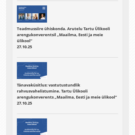
Teadmussiire ühiskonda. Arutelu Tartu Ülikooli
arengukonverentsil „Maailma, Eesti ja meie
ülikool“
27.10.25
Tänavaküsitlus: vastutustundlik
rahvusvahelistumine. Tartu Ülikooli
arengukonverents „Maailma, Eesti ja meie ülikool“
27.10.25