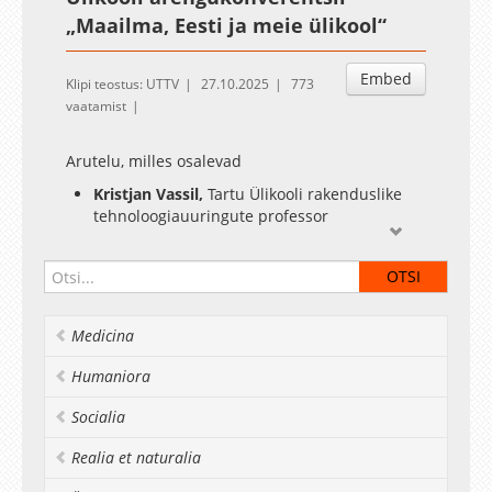
„Maailma, Eesti ja meie ülikool“
Embed
Klipi teostus: UTTV
27.10.2025
773
vaatamist
Arutelu, milles osalevad
Kristjan Vassil,
Tartu Ülikooli rakenduslike
tehnoloogiauuringute professor
Elmer Sterken
, Tartu Ülikooli nõukogu liige,
Groningeni Ülikooli rahandusökonoomika
professor
Virve
-
Anneli Vihman
, Tartu Ülikooli
Medicina
psühholingvistika professor
Humaniora
Heli Aru
-
Chabilan
, Haridus- ja Noorteameti
haridusprogrammide keskuse juht
Socialia
Arutelule eelneb tänavaküsitlus.
Realia et naturalia
27. oktoobril 2025 kell 13–18 toimus Tartu
Ülikooli peahoone aulas ja veebis Tartu Ülikooli