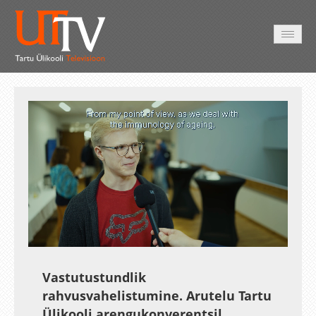
AVALEHT
VIDEOD
FOTOD
TEENUSED
Auto
Loaded
:
Unmute
Esituskiirused
1.16%
Vastutustundlik
rahvusvahelistumine. Arutelu Tartu
Ülikooli arengukonverentsil