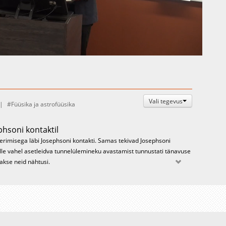
Auto
Esituskiirused
Vali tegevus
Füüsika ja astrofüüsika
hsoni kontaktil
eerimisega läbi Josephsoni kontakti. Samas tekivad Josephsoni
ille vahel asetleidva tunnelülemineku avastamist tunnustati tänavuse
kse neid nähtusi.
ntaalfüüsikast rakenduseni
st, mis rajasid aluse moodsale kvanttehnoloogiale, sh
i tekkimisest, selle hetkeseisust ja tulevikuperspektiividest.