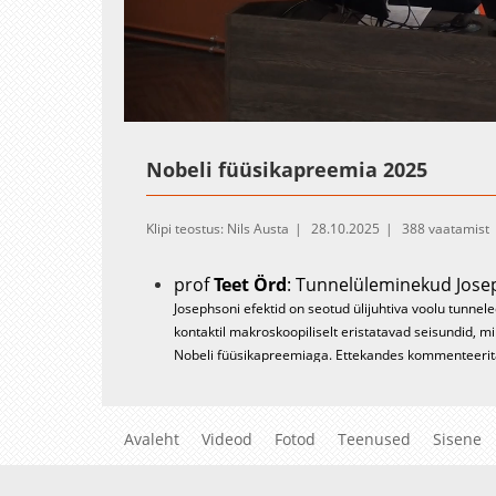
Loaded
:
Unmute
1.38%
Nobeli füüsikapreemia 2025
Klipi teostus: Nils Austa
28.10.2025
388 vaatamist
prof
Teet Örd
: Tunnelüleminekud Josep
Josephsoni efektid on seotud ülijuhtiva voolu tunnel
kontaktil makroskoopiliselt eristatavad seisundid, m
Nobeli füüsikapreemiaga. Ettekandes kommenteerita
dr
Veiko Palge
: Kvantarvuti: fundame
Käesoleva aasta Nobeli preemia anti teadustööde ee
kvantarvutitele. Ettekandes teeme ülevaate kvantarvut
Avaleht
Videod
Fotod
Teenused
Sisene