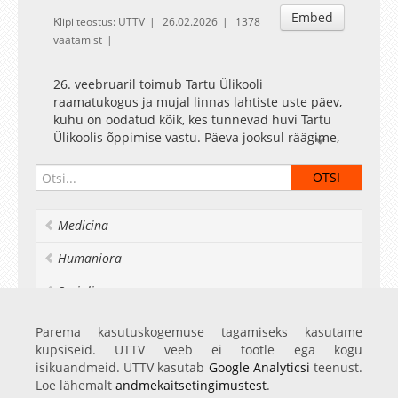
Embed
Klipi teostus: UTTV
26.02.2026
1378
vaatamist
26. veebruaril toimub Tartu Ülikooli
raamatukogus ja mujal linnas lahtiste uste päev,
kuhu on oodatud kõik, kes tunnevad huvi Tartu
Ülikoolis õppimise vastu. Päeva jooksul räägime,
kuidas saada üliõpilaseks ning mis ootab õppijat
ees ülikooli ajal ja pärast seda. Lahtiste uste
päeva juhib ajakirjanduse ja kommunikatsiooni
tudeng Johannes Peetsalu.
Medicina
Humaniora
Socialia
Realia et naturalia
Parema kasutuskogemuse tagamiseks kasutame
küpsiseid. UTTV veeb ei töötle ega kogu
Ülikoolist veel
isikuandmeid. UTTV kasutab
Google Analyticsi
teenust.
Loe lähemalt
andmekaitsetingimustest
.