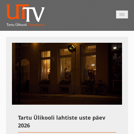
AVALEHT
VIDEOD
FOTOD
TEENUSED
Auto
Loaded
:
Unmute
Esituskiirused
0.25%
Tartu Ülikooli lahtiste uste päev
2026