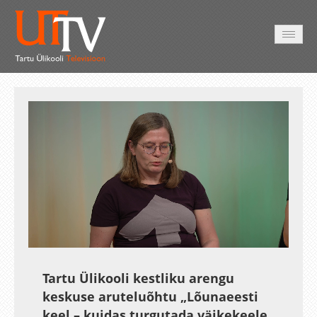
AVALEHT
VIDEOD
FOTOD
TEENUSED
Auto
Loaded
:
Unmute
Esituskiirused
0.38%
Tartu Ülikooli kestliku arengu
keskuse aruteluõhtu „Lõunaeesti
keel – kuidas turgutada väikekeele