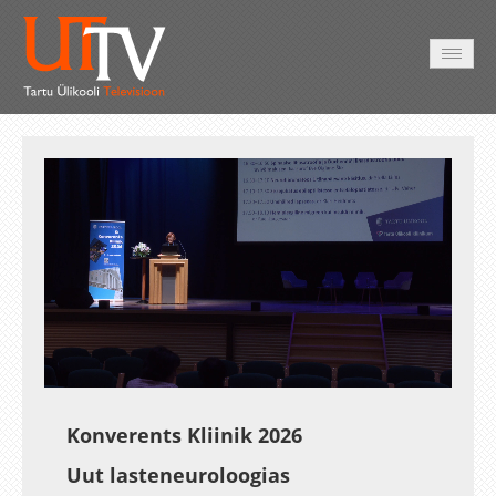
AVALEHT
VIDEOD
FOTOD
TEENUSED
Auto
Loaded
:
Unmute
Esituskiirused
0.31%
Konverents Kliinik 2026
Uut lasteneuroloogias