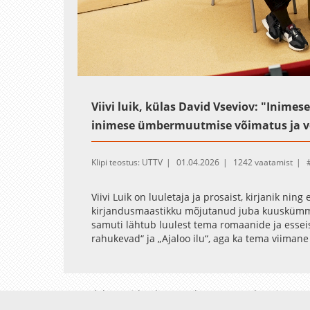
Loaded
:
Unmute
0.38%
Viivi luik, külas David Vseviov: "Inim
inimese ümbermuutmise võimatus ja v
Klipi teostus: UTTV
01.04.2026
1242 vaatamist
Viivi Luik on luuletaja ja prosaist, kirjanik ning
kirjandusmaastikku mõjutanud juba kuuskümmen
samuti lähtub luulest tema romaanide ja essei
rahukevad“ ja „Ajaloo ilu“, aga ka tema viiman
märkimisväärset kohalikku ja rahvusvahelist va
Loometee jooksul on Luige luulesse igatseva lo
ilmunud ühiskonnakriitilised noodid. Teetähis
Avaleht
Videod
Fotod
Teenused
Sisene
autor kujutab tavalist olmelist keskkonda meie 