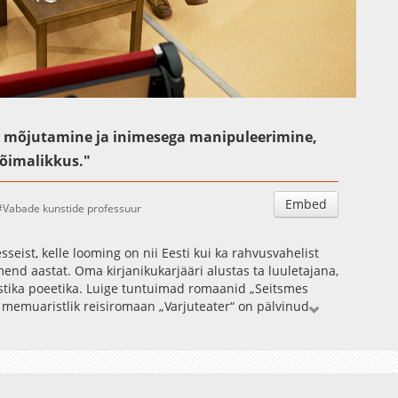
Auto
Esituskiirused
ese mõjutamine ja inimesega manipuleerimine,
õimalikkus."
Embed
Vabade kunstide professuur
 esseist, kelle looming on nii Eesti kui ka rahvusvahelist
d aastat. Oma kirjanikukarjääri alustas ta luuletajana,
stika poeetika. Luige tuntuimad romaanid „Seitsmes
e memuaristlik reisiromaan „Varjuteater“ on pälvinud
stukaja.
odustunde ja meisterliku poeesia kõrvale järk-järgult
eks eesti kirjandusloos peetakse tema olmesümbolismi:
ümber, kuid ridade vahelt ilmneb avar, inimlikkust ja