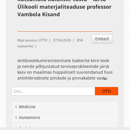
Ülikooli materjaliteaduse professor
Vambola Kisand
Embed
Klipi teostus: UTTV
07.04.2026
858
vaatamist
Antibiootikumiresistentsete bakterite kiire levik
ja nende põhjustatud terviseprobleemide järsk
kasv on maailmas hüppeliselt suurendanud huvi
antimikroobsete pindade ja pinnakatete vastu.
Need peavad ühest küljest mikroobe hävitama
või nende paljunemist pidurdama, teisalt olema
inimesele ohutud. Näiteks aitavad sellised
pinnakatted takistada
Medicina
antibiootikumiresistentsete bakterite levikut, kui
kasutada neid avalike ruumide esemetel
Humaniora
(ukselingid, lülitid, käepidemed), mida inimesed
sageli puudutavad. Samuti on antimikroobsete
Socialia