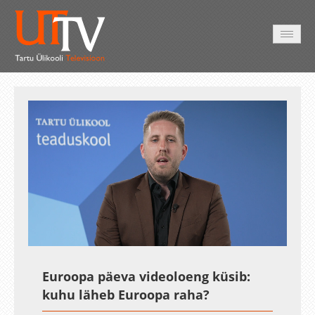
AVALEHT
VIDEOD
FOTOD
TEENUSED
Auto
Loaded
:
Unmute
Esituskiirused
1.34%
Euroopa päeva videoloeng küsib:
kuhu läheb Euroopa raha?