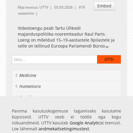
Embed
Klipi teostus: UTTV
05.05.2026
979
vaatamist
Videoloengu peab Tartu Ülikooli
majanduspoliitika nooremteadur Raul Parts.
Loeng on mõeldud 15–19-aastastele õpilastele ja
selle on tellinud Euroopa Parlamendi Büroo
Eestis.
Euroopa Liit seisab praegu silmitsi mitme suure
teemaga, nagu julgeolek, kliimamuutused,
konkurentsivõime, ränne, energia ja
Medicina
tehnoloogiline areng. Seetõttu on Euroopa
Komisjon teinud ettepaneku kujundada
Humaniora
järgmine eelarve senisest mahukam ja
paindlikum, et liit suudaks kriisidega paremini
Socialia
hakkama saada ja täita pikaajalisi
arenguvajadusi.
Realia et naturalia
Parema kasutuskogemuse tagamiseks kasutame
küpsiseid. UTTV veeb ei töötle ega kogu
Loengul räägitakse, kuidas on kujunenud
Ülikoolist veel
isikuandmeid. UTTV kasutab
Google Analyticsi
teenust.
Euroopa Liidu eelarve, milliseid valdkondi on
Loe lähemalt
andmekaitsetingimustest
.
seni rahastatud ja milliseid eesmärke seatakse