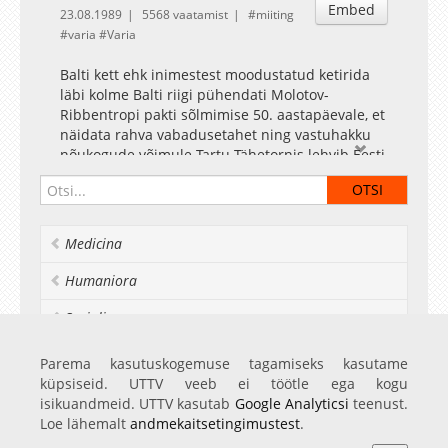
Embed
23.08.1989
5568 vaatamist
miiting
varia
Varia
Balti kett ehk inimestest moodustatud ketirida
läbi kolme Balti riigi pühendati Molotov-
Ribbentropi pakti sõlmimise 50. aastapäevale, et
näidata rahva vabadusetahet ning vastuhakku
nõukogude võimule Tartu Tähetornis lehvib Eesti
lipp. - Allkirjade kogumine (Eesti Kodanike
komiteed) Tartu Raekoja platsil, propagandistlike
loosungitega kaadrid. - Tartu Ülikooli peahoone.
- Kogunemine Balti ketiks. - Balti kett, helifoonil
Medicina
kõned ja isamaalised laulud
Humaniora
Socialia
Realia et naturalia
Parema kasutuskogemuse tagamiseks kasutame
küpsiseid. UTTV veeb ei töötle ega kogu
Ülikoolist veel
isikuandmeid. UTTV kasutab
Google Analyticsi
teenust.
Loe lähemalt
andmekaitsetingimustest
.