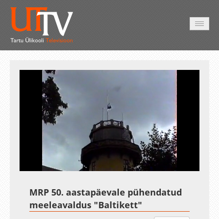
AVALEHT
VIDEOD
FOTOD
TEENUSED
Auto
Loaded
:
Unmute
Esituskiirused
2.54%
MRP 50. aastapäevale pühendatud
meeleavaldus "Baltikett"