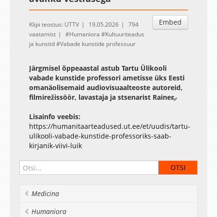
Embed
Klipi teostus: UTTV
19.05.2026
794
vaatamist
Humaniora
Kultuuriteadus
ja kunstid
Vabade kunstide professuur
Järgmisel õppeaastal astub Tartu Ülikooli
vabade kunstide professori ametisse üks Eesti
omanäolisemaid audiovisuaalteoste autoreid,
filmirežissöör, lavastaja ja stsenarist Rainer
Sarnet.
Lisainfo veebis:
Rainer Sarnet (sündinud 3. märtsil 1969
https://humanitaarteadused.ut.ee/et/uudis/tartu-
Rakveres) on filmirežissöörina rahvusvaheliselt
ulikooli-vabade-kunstide-professoriks-saab-
tuntud oma visuaalse eripära, poeetilise
kirjanik-viivi-luik
maailmataju ja žanrilise julguse poolest, mis
tõukuvad Eesti kultuurist, ent on saanud
mõjutusi ka maailmakinost. Sarneti filmid ei
järgi tavapäraseid jutustamismustreid, vaid
loovad omaette maailmu, kus põimuvad realistlik
Medicina
ja müütiline. Silmapaistev loometöö on toonud
talle nii Kultuurkapitali aastaauhinna, Eesti filmi-
Humaniora