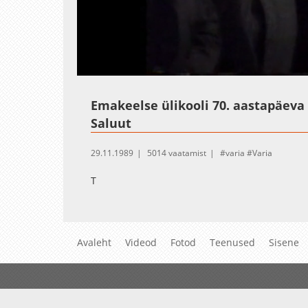
Loaded
:
Unmute
11.09%
Emakeelse ülikooli 70. aastapäeva
Saluut
29.11.1989
5014 vaatamist
varia
Varia
T
Avaleht
Videod
Fotod
Teenused
Sisene