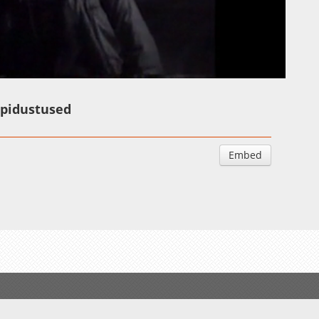
Auto
Esituskiirused
 pidustused
Embed