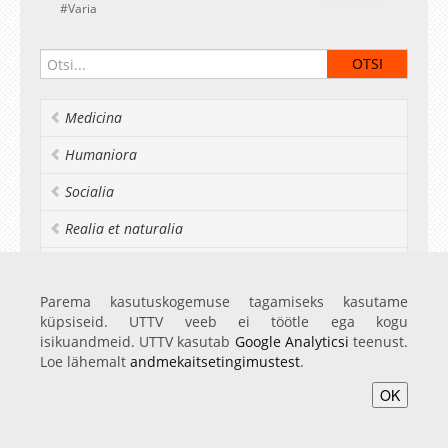
Varia
Medicina
Humaniora
Socialia
Realia et naturalia
Ülikoolist veel
Parema kasutuskogemuse tagamiseks kasutame
küpsiseid. UTTV veeb ei töötle ega kogu
isikuandmeid. UTTV kasutab
Google Analyticsi
teenust.
Avaleht
Videod
Fotod
Teenused
Sisene
Loe lähemalt
andmekaitsetingimustest
.
OK