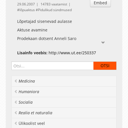
Embed
29.06.2007
14783 vaatamist
lõpuaktus
Pidulikud sündmused
Lõpetajad sisenevad aulasse
Aktuse avamine
Prodekaan dotsent Anneli Saro
Rektori kõne Rektori kt professor Tõnu Lehtsaar
Lisainfo veebis:
http://www.ut.ee/250337
Tervitussõnad dekaanilt Dekaan professor Valter
Lang
Aktusekõne Professor Jaan Elken
Muusikaline vahepala In Boil ja Jaan Sööt
Medicina
Diplomite kätteandmine
Humaniora
Muusikaline vahepala In Boil ja Jaan Sööt
Socialia
Tänukõne lõpetajate esindajalt Johanna Ross, BA
filosoofia erialal
Realia et naturalia
Gaudeamus
Ülikoolist veel
Lõpetajad väljuvad