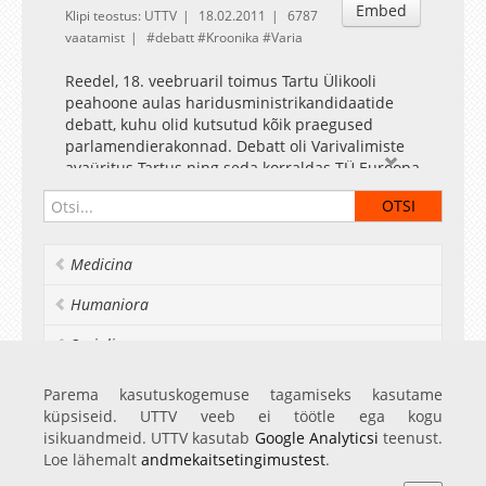
Embed
Klipi teostus: UTTV
18.02.2011
6787
vaatamist
debatt
Kroonika
Varia
Reedel, 18. veebruaril toimus Tartu Ülikooli
peahoone aulas haridusministrikandidaatide
debatt, kuhu olid kutsutud kõik praegused
parlamendierakonnad. Debatt oli Varivalimiste
avaüritus Tartus ning seda korraldas TÜ Euroopa
Kolledž koostöös Tartu Noortevolikoguga. Debati
avas ning avaküsimuse kandidaatidelt küsis
Tartu Ülikooli õppeprorektor Martin Hallik.
"Haridussüsteemi ratsionaalsus sõltub selle
Medicina
juhtide tarkusest ning otsusekindlusest," sõnas
Hallik, rõhutamaks riigijuhtide rolli
Humaniora
(kõrg)haridusmaastiku korrastamisel ning
arendamisel. Reedese debati arutelu raskuskese
Socialia
oli kõrgharidusel, riigieelarveliste ning -
eelarveväliste kohtade jaotusel ja kõrghariduse
Realia et naturalia
Parema kasutuskogemuse tagamiseks kasutame
rahvusvahelise mastaabi edendamisel. Lisaks
küpsiseid. UTTV veeb ei töötle ega kogu
Ülikoolist veel
kajastatakse gümnaasiumiharidust ning noorte
isikuandmeid. UTTV kasutab
Google Analyticsi
teenust.
osalust puudutavaid valupunkte. Debatis
Loe lähemalt
andmekaitsetingimustest
.
osalesid Helmer Jõgi (Reformierakond), Vladimir