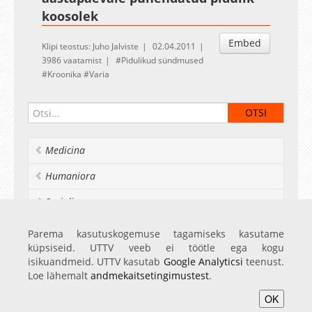
koosolek
Embed
Klipi teostus: Juho Jalviste
02.04.2011
3986 vaatamist
Pidulikud sündmused
Kroonika
Varia
Medicina
Humaniora
Socialia
Realia et naturalia
Parema kasutuskogemuse tagamiseks kasutame
küpsiseid. UTTV veeb ei töötle ega kogu
Ülikoolist veel
isikuandmeid. UTTV kasutab
Google Analyticsi
teenust.
Loe lähemalt
andmekaitsetingimustest
.
OK