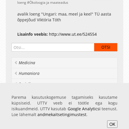
loeng
Ökoloogia ja maateadus
avalik loeng "Ungari: maa, meel ja keel" TÜ aasta
õppejõud Viktória Tóth
Lisainfo veebis:
http://www.ut.ee/524554
Medicina
Humaniora
Socialia
Realia et naturalia
Parema kasutuskogemuse tagamiseks kasutame
küpsiseid. UTTV veeb ei töötle ega kogu
Ülikoolist veel
isikuandmeid. UTTV kasutab
Google Analyticsi
teenust.
Loe lähemalt
andmekaitsetingimustest
.
OK