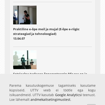
Praktiline e-õpe meil ja mujal (E-õpe e-riigis:
strateegiad ja tehnoloogiad)
13.04.07
Sotsiaalne tarkvara õppeprotsessis: Mis see on ja
kuidas seda kasutada (E-õpe e-riigis: strateegiad ja
tehnoloogiad)
Parema kasutuskogemuse tagamiseks kasutame
13.04.07
küpsiseid. UTTV veeb ei töötle ega kogu
isikuandmeid. UTTV kasutab
Google Analyticsi
teenust.
Loe lähemalt
andmekaitsetingimustest
.