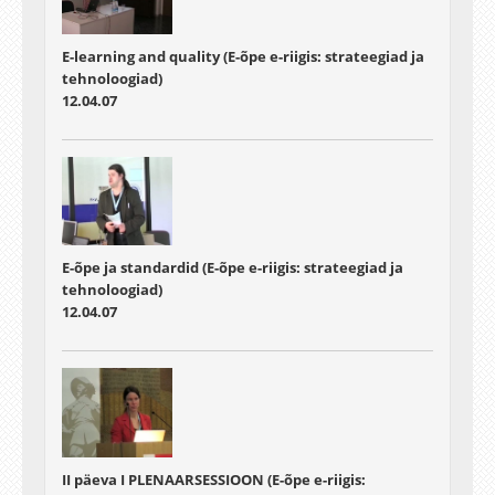
E-learning and quality (E-õpe e-riigis: strateegiad ja
tehnoloogiad)
12.04.07
E-õpe ja standardid (E-õpe e-riigis: strateegiad ja
tehnoloogiad)
12.04.07
II päeva I PLENAARSESSIOON (E-õpe e-riigis: