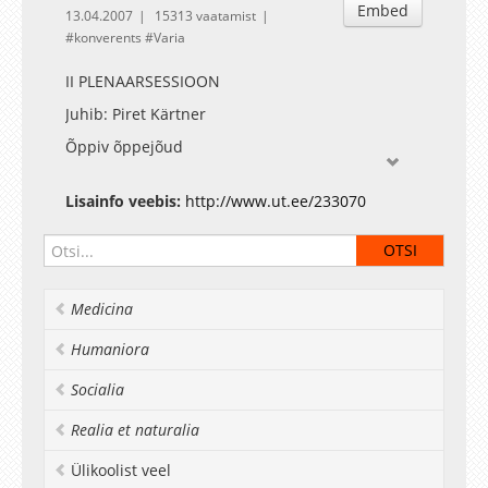
Embed
13.04.2007
15313 vaatamist
konverents
Varia
II PLENAARSESSIOON
Juhib: Piret Kärtner
Õppiv õppejõud
New learners, new teachers, new partners.
Higher education in the 21st Century - Ian
Lisainfo veebis:
http://www.ut.ee/233070
Macdonald; University of New England
Tuulest viidud käbid. Individuaalsuse ja
globaalsuse dimensioon muutuvas
haridusparadigmas - Meeli Pandis; Tallinna
Medicina
Ülikool
Humaniora
Õppejõu rollist töös hägusa üliõpilasrühmaga -
Peeter Normak; Tallinna Ülikool
Socialia
Realia et naturalia
Ülikoolist veel