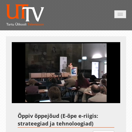
AVALEHT
VIDEOD
FOTOD
TEENUSED
Auto
Loaded
:
Unmute
Esituskiirused
96.55%
Õppiv õppejõud (E-õpe e-riigis:
strateegiad ja tehnoloogiad)