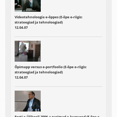
Videotehnoloogia e-õppes (E-õpe e-riigis:
strateegiad ja tehnoloogiad)
12.04.07
Õpimapp versus e-portfoolio (E-õpe e-riigis:
strateegiad ja tehnoloogiad)
12.04.07
Eesti e-Ülikooli 2006.a parimad e-kursused (E-õpe e-