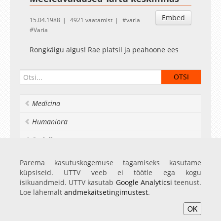
Embed
15.04.1988
4921 vaatamist
varia
Varia
Rongkäigu algus! Rae platsil ja peahoone ees
Medicina
Humaniora
Socialia
Realia et naturalia
Parema kasutuskogemuse tagamiseks kasutame
küpsiseid. UTTV veeb ei töötle ega kogu
Ülikoolist veel
isikuandmeid. UTTV kasutab
Google Analyticsi
teenust.
Loe lähemalt
andmekaitsetingimustest
.
OK
Avaleht
Videod
Fotod
Teenused
Sisene