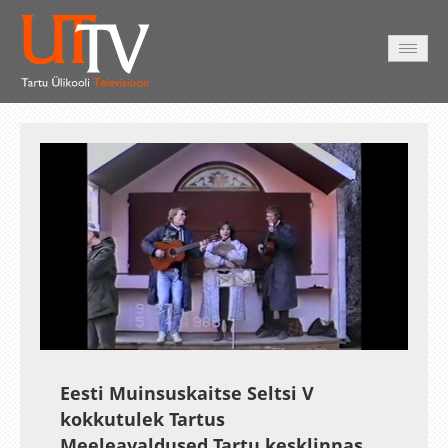
AVALEHT
VIDEOD
FOTOD
TEENUSED
Auto
Loaded
:
Unmute
Esituskiirused
2.90%
Eesti Muinsuskaitse Seltsi V
kokkutulek Tartus
Meeleavaldused Tartu kesklinnas