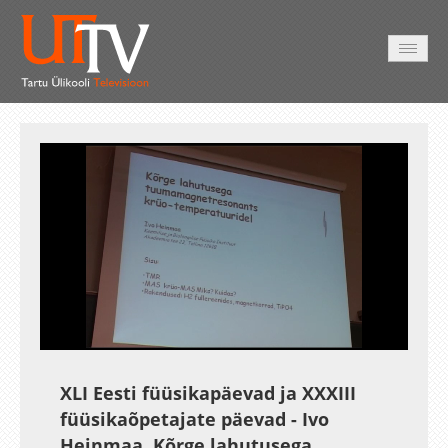
AVALEHT
VIDEOD
FOTOD
TEENUSED
Auto
Loaded
:
Unmute
Esituskiirused
2.74%
XLI Eesti füüsikapäevad ja XXXIII
füüsikaõpetajate päevad - Ivo
Heinmaa, Kõrge lahutusega