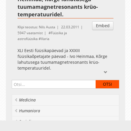
tuumamagnetresonants krüo-
temperatuuridel.
Embed
Klipi teostus: Nils Austa
22.03.2011
5947 vaatamist
Füüsika ja
astrofüüsika
Varia
XLI Eesti füüsikapäevad ja XXXIII
füüsikaõpetajate päevad - Ivo Heinmaa, Kõrge
lahutusega tuumamagnetresonants krüo-
temperatuuridel.
Medicina
Humaniora
Socialia