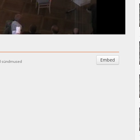
Auto
Esituskiirused
Embed
ud sündmused