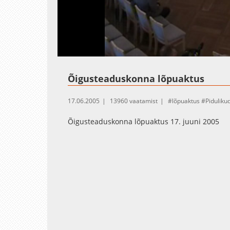
Loaded
:
Unmute
1.75%
Õigusteaduskonna lõpuaktus
17.06.2005
13960 vaatamist
lõpuaktus
Pidulik
Õigusteaduskonna lõpuaktus 17. juuni 2005