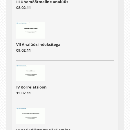
III Ühemõõtmeline analüüs
08.02.11
VII Analüüs indeksitega
09.02.11
IV Korrelatsioon
15.02.11
VI Keskväärtuste võrdlemine