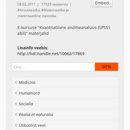
Embed
08.02.2011
17533 vaatamist
Arvutiteadus
Matemaatika ja
matemaatiline statistika
E-kursuse "Kvantitatiivne andmeanalüüs (SPSS'i
abil)" materjalid
Lisainfo veebis:
http://hdl.handle.net/10062/17869
Medicina
Humaniora
Socialia
Realia et naturalia
Ülikoolist veel