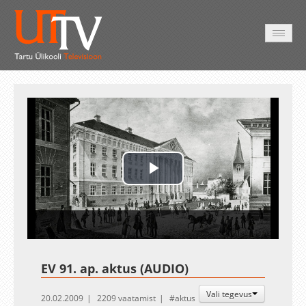
AVALEHT
VIDEOD
FOTOD
TEENUSED
Play
Video
EV 91. ap. aktus (AUDIO)
Vali tegevus
20.02.2009
2209 vaatamist
aktus