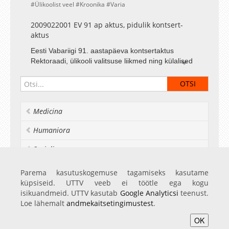
Ülikoolist veel
Kroonika
Varia
2009022001 EV 91 ap aktus, pidulik kontsert-
aktus
Eesti Vabariigi 91. aastapäeva kontsertaktus
Rektoraadi, ülikooli valitsuse liikmed ning külalised
sisenevad aulasse Aulasse tuuakse Eesti Vabariigi
ja ülikooli lipp Eesti Vabariigi hümn Tartu Ülikooli
rektori, professor Alar Karise avakõne A. Ritsing / L.
Koidula "Teretus" - Tartu Akadeemiline Meeskoor
Medicina
Tartu Ülikooli rahvusvahelise õiguse ja EL õiguse
dotsendi, dr. iur. Lauri Mälksoo ettekanne "Eesti riik
Humaniora
ja väikerahvaste enesemääramisõiguse tulevik" P.
Sarapik / J. Liiv "Ta lendab mesipuu poole" - Tartu
Socialia
Akadeemiline Meeskoor Lennart Meri teadustöö
auhindade, Ernst Jaaksoni stipendiumi ning Tartu
Realia et naturalia
Parema kasutuskogemuse tagamiseks kasutame
Ülikooli aumärkide üleandmine M. Härma / J. Liiv
küpsiseid. UTTV veeb ei töötle ega kogu
"Meeste laul" - Tartu Akadeemiline Meeskoor Tartu
Ülikoolist veel
isikuandmeid. UTTV kasutab
Google Analyticsi
teenust.
linnapea Urmas Kruuse tervitus Ajaloo eriala 2.
Loe lähemalt
andmekaitsetingimustest
.
aasta üliõpilase Ragnar Saage tervitus
OK