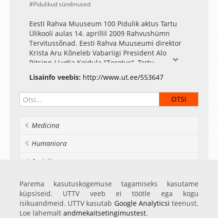
Pidulikud sündmused
Eesti Rahva Muuseum 100 Pidulik aktus Tartu
Ülikooli aulas 14. aprillil 2009 Rahvushümn
Tervitussõnad. Eesti Rahva Muuseumi direktor
Krista Aru Kõneleb Vabariigi President Alo
Ritsing / Lydia Koidula "Teretus", Tartu
Akadeemiline Meeskoor, dirigent Alo Ritsing
Lisainfo veebis:
http://www.ut.ee/553647
Konstantin Türnpu / Lydia Koidula "Meil
aiaäärne tänavas", Tartu Akadeemiline
Meeskoor, dirigent Alo Ritsing Kõneleb Riigikogu
esimees akadeemik Ene Ergma Kõneleb Tuglase
Seltsi tegevjuhataja Juhani Salokannel Tuudur
Medicina
Vettik / Anna Haava "See oli siis" Tartu
Akadeemiline Meeskoor, dirigent Alo Ritsing
Humaniora
Peep Sarapik / Juhan Liiv "Ta lendab mesipuu
poole" Tartu Akadeemiline Meeskoor, dirigent
Socialia
Alo Ritsing Pidukõne. Eesti Teaduste Akadeemia
asepresident akadeemik Jüri Engelbrecht
Realia et naturalia
Parema kasutuskogemuse tagamiseks kasutame
Pühenduslaul Eesti Rahva Muuseumi 100.
küpsiseid. UTTV veeb ei töötle ega kogu
Ülikoolist veel
sünnipäevaks Alo Ritsing / Leelo Tungal "See
isikuandmeid. UTTV kasutab
Google Analyticsi
teenust.
väike maa"
Loe lähemalt
andmekaitsetingimustest
.