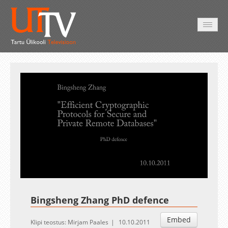
AVALEHT
VIDEOD
FOTOD
TEENUSED
Auto
Loaded
:
Unmute
Esituskiirused
0.00%
Bingsheng Zhang PhD defence
Embed
Klipi teostus: Mirjam Paales
10.10.2011