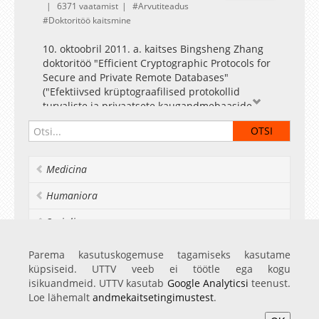
6371 vaatamist
Arvutiteadus
Doktoritöö kaitsmine
10. oktoobril 2011. a. kaitses Bingsheng Zhang
doktoritöö "Efficient Cryptographic Protocols for
Secure and Private Remote Databases"
("Efektiivsed krüptograafilised protokollid
turvaliste ja privaatsete kaugandmebaaside
jaoks")
Juhendajad: Vanemteadur Helger Lipmaa (Tartu
Medicina
Ülikool), Prof. Peeter Laud (Tartu Ülikool)
Oponendid: Senior Lectr. Jens Groth
Humaniora
(University College London, UK) Assoc. Prof.
Jesper Buus Nielsen (University of Aarhus,
Socialia
Denmark)
Realia et naturalia
Parema kasutuskogemuse tagamiseks kasutame
Doktoritöö lühikokkuvõte
küpsiseid. UTTV veeb ei töötle ega kogu
Pilvearvutus on üks valdkondi, mida turuliidrid,
Ülikoolist veel
isikuandmeid. UTTV kasutab
Google Analyticsi
teenust.
nagu näiteks Apple, Google või Microsoft,
Loe lähemalt
andmekaitsetingimustest
.
tänapäeval märkimisväärselt edendavad ja
reklaamivad. Kogu IT- tööstus on liikumas