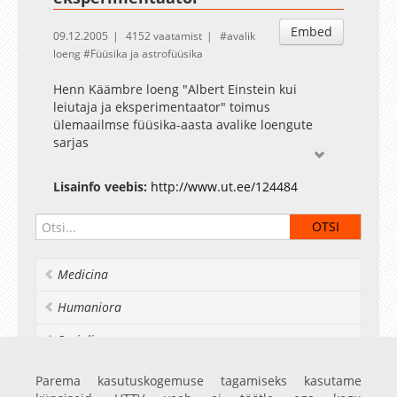
Embed
09.12.2005
4152 vaatamist
avalik
loeng
Füüsika ja astrofüüsika
Henn Käämbre loeng "Albert Einstein kui
leiutaja ja eksperimentaator" toimus
ülemaailmse füüsika-aasta avalike loengute
sarjas
Lisainfo veebis:
http://www.ut.ee/124484
Medicina
Humaniora
Socialia
Realia et naturalia
Parema kasutuskogemuse tagamiseks kasutame