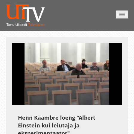
AVALEHT
VIDEOD
FOTOD
TEENUSED
Auto
Loaded
:
Unmute
Esituskiirused
0.38%
Henn Käämbre loeng "Albert
Einstein kui leiutaja ja
eksperimentaator"