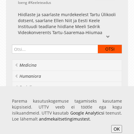
loeng
Keeleteadus
Hiidlaste ja saarlaste murdekeelest Tartu Ülikooli
dotsent, saarlane Ellen Niit ja Eesti Keele
Instituudi teadlane hiidlane Meeli Sedrik
Videokonverents Tartu-Saaremaa-Hiiumaa
Medicina
Humaniora
Socialia
Realia et naturalia
Parema kasutuskogemuse tagamiseks kasutame
küpsiseid. UTTV veeb ei töötle ega kogu
Ülikoolist veel
isikuandmeid. UTTV kasutab
Google Analyticsi
teenust.
Loe lähemalt
andmekaitsetingimustest
.
OK