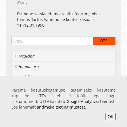
Varia
Esimene sotsiaaldemokraatlik foorum, mis
toimus Tartus Vanemuise kontserdisaalis
11.-12.01.1990
Medicina
Humaniora
Socialia
Realia et naturalia
Parema kasutuskogemuse tagamiseks kasutame
küpsiseid. UTTV veeb ei töötle ega kogu
Ülikoolist veel
isikuandmeid. UTTV kasutab
Google Analyticsi
teenust.
Loe lähemalt
andmekaitsetingimustest
.
OK
Avaleht
Videod
Fotod
Teenused
Sisene