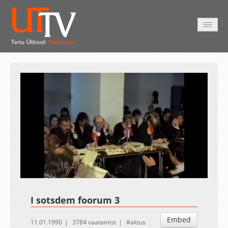
AVALEHT
VIDEOD
FOTOD
TEENUSED
Auto
Loaded
:
Unmute
Esituskiirused
2.52%
I sotsdem foorum 3
Embed
11.01.1990
3784 vaatamist
aktus