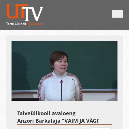
AVALEHT
VIDEOD
FOTOD
TEENUSED
Auto
Loaded
:
Unmute
Esituskiirused
0.31%
Talveülikooli avaloeng
Anzori Barkalaja "VAIM JA VÄGI"