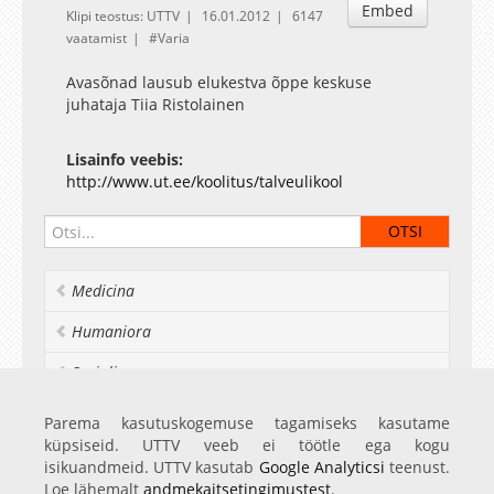
Embed
Klipi teostus: UTTV
16.01.2012
6147
vaatamist
Varia
Avasõnad lausub elukestva õppe keskuse
juhataja Tiia Ristolainen
Lisainfo veebis:
http://www.ut.ee/koolitus/talveulikool
Medicina
Humaniora
Socialia
Realia et naturalia
Parema kasutuskogemuse tagamiseks kasutame
küpsiseid. UTTV veeb ei töötle ega kogu
Ülikoolist veel
isikuandmeid. UTTV kasutab
Google Analyticsi
teenust.
Loe lähemalt
andmekaitsetingimustest
.